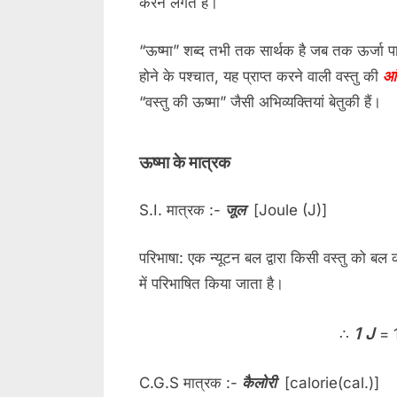
करने लगते हैं।
Toggle
“ऊष्मा” शब्द तभी तक सार्थक है जब तक ऊर्जा पा
sub-
menu
होने के पश्चात, यह प्राप्त करने वाली वस्तु की
आं
“वस्तु की ऊष्मा” जैसी अभिव्यक्तियां बेतुकी हैं।
ऊष्मा के मात्रक
S.I. मात्रक :-
जूल
[Joule (J)]
Togg
sub-
menu
परिभाषा: एक न्यूटन बल द्वारा किसी वस्तु को बल क
में परिभाषित किया जाता है।
1 J
∴
= 
C.G.S मात्रक :-
कैलोरी
[calorie(cal.)]