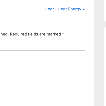
N
Heat | Heat Energy
e
x
t
shed.
Required fields are marked
*
P
o
s
t
: