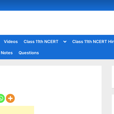
Toggle
Videos
Class 11th NCERT
Class 11th NCERT Hi
sub-
menu
Notes
Questions
Toggle
sub-
menu
Toggle
sub-
menu
Toggle
sub-
menu
Toggle
sub-