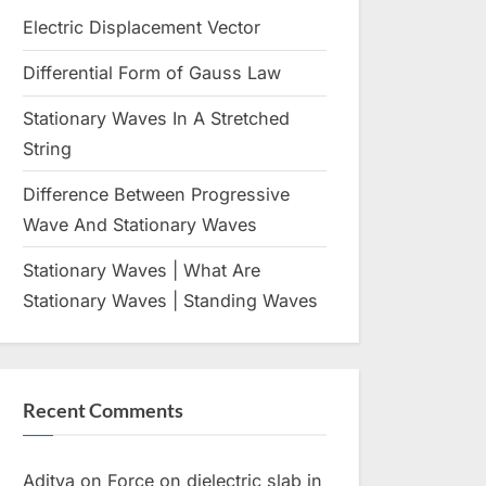
menu
menu
Toggle
sub-
Electric Displacement Vector
Toggle
menu
sub-
Toggle
menu
Differential Form of Gauss Law
Toggle
sub-
sub-
menu
Toggle
menu
Toggle
Stationary Waves In A Stretched
sub-
sub-
menu
String
menu
Toggle
Toggle
Difference Between Progressive
sub-
sub-
menu
Wave And Stationary Waves
menu
Toggle
Toggle
sub-
sub-
Toggle
menu
menu
Stationary Waves | What Are
Toggle
sub-
sub-
menu
Stationary Waves | Standing Waves
menu
Toggle
sub-
menu
Toggle
sub-
Recent Comments
menu
Toggle
sub-
menu
Aditya
on
Force on dielectric slab in