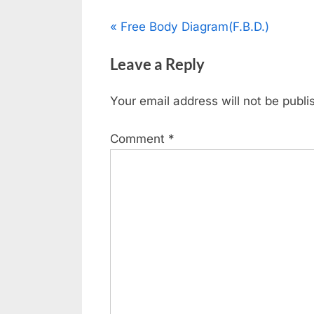
Post
P
Free Body Diagram(F.B.D.)
r
navigation
Leave a Reply
e
v
Your email address will not be publi
i
o
Comment
*
u
s
P
o
s
t
: