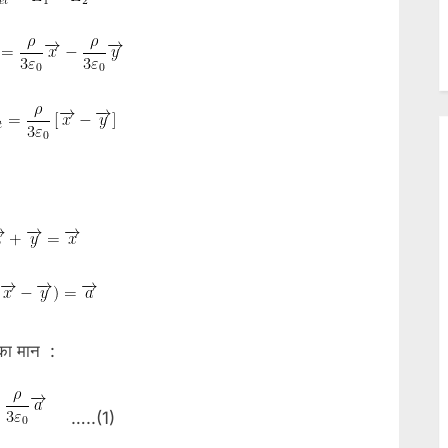
का मान :
…..(1)