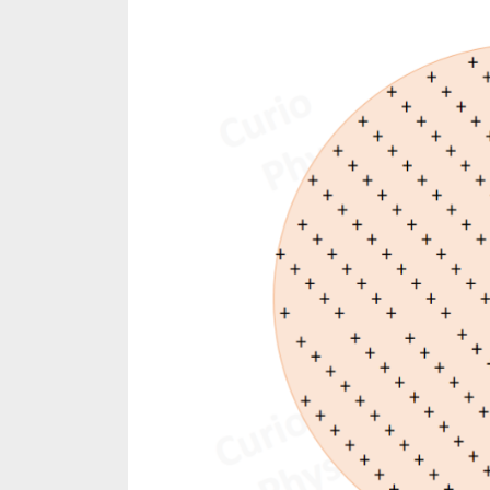
Toggle
sub-
menu
Togg
sub-
menu