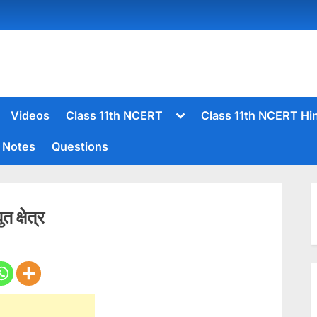
Toggle
Videos
Class 11th NCERT
Class 11th NCERT Hi
sub-
menu
Notes
Questions
Toggle
sub-
menu
 क्षेत्र
Toggle
sub-
menu
Toggle
sub-
menu
Toggle
sub-