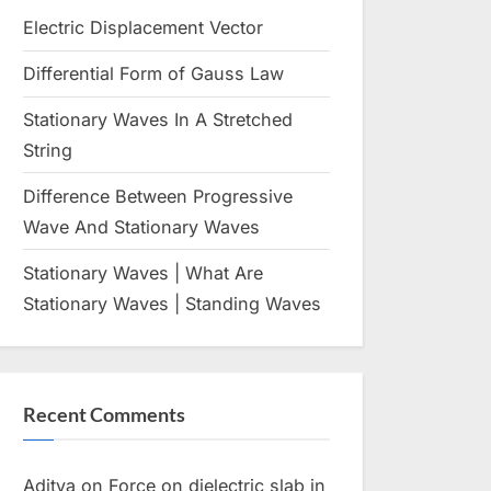
menu
menu
Toggle
sub-
Electric Displacement Vector
Toggle
menu
sub-
Toggle
menu
Differential Form of Gauss Law
Toggle
sub-
sub-
menu
Toggle
menu
Toggle
Stationary Waves In A Stretched
sub-
sub-
menu
String
menu
Toggle
Toggle
Difference Between Progressive
sub-
sub-
menu
Wave And Stationary Waves
menu
Toggle
Toggle
sub-
sub-
Toggle
menu
menu
Stationary Waves | What Are
Toggle
sub-
sub-
menu
Stationary Waves | Standing Waves
menu
Toggle
sub-
menu
Toggle
sub-
Recent Comments
menu
Toggle
sub-
menu
Aditya
on
Force on dielectric slab in