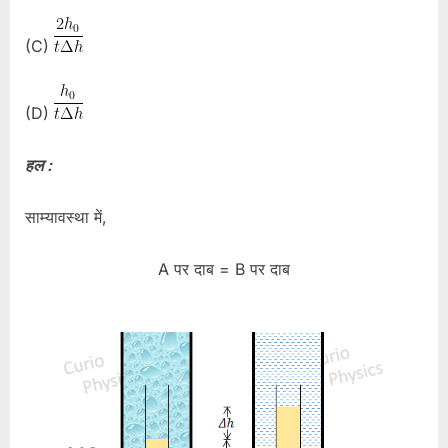
(C)
(D)
हल :
साम्यावस्था में,
A पर दाब = B पर दाब