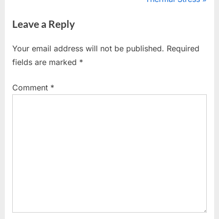
navigation
e
e
Leave a Reply
v
x
i
t
Your email address will not be published.
Required
o
P
fields are marked
*
u
o
s
s
Comment
*
P
t
o
:
s
t
: